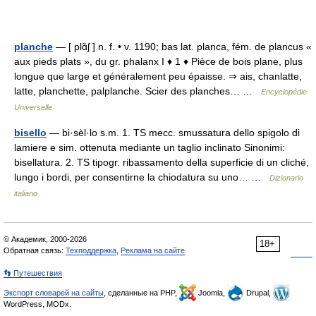
planche
— [ plɑ̃ʃ ] n. f. • v. 1190; bas lat. planca, fém. de plancus «
aux pieds plats », du gr. phalanx I ♦ 1 ♦ Pièce de bois plane, plus
longue que large et généralement peu épaisse. ⇒ ais, chanlatte,
latte, planchette, palplanche. Scier des planches… …
Encyclopédie
Universelle
bisello
— bi·sèl·lo s.m. 1. TS mecc. smussatura dello spigolo di
lamiere e sim. ottenuta mediante un taglio inclinato Sinonimi:
bisellatura. 2. TS tipogr. ribassamento della superficie di un cliché,
lungo i bordi, per consentirne la chiodatura su uno… …
Dizionario
italiano
© Академик, 2000-2026
18+
Обратная связь:
Техподдержка
,
Реклама на сайте
👣 Путешествия
Экспорт словарей на сайты
, сделанные на PHP,
Joomla,
Drupal,
WordPress, MODx.