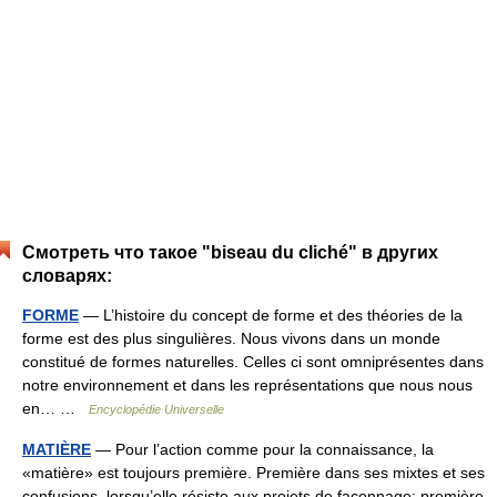
Смотреть что такое "biseau du cliché" в других
словарях:
FORME
— L’histoire du concept de forme et des théories de la
forme est des plus singulières. Nous vivons dans un monde
constitué de formes naturelles. Celles ci sont omniprésentes dans
notre environnement et dans les représentations que nous nous
en… …
Encyclopédie Universelle
MATIÈRE
— Pour l’action comme pour la connaissance, la
«matière» est toujours première. Première dans ses mixtes et ses
confusions, lorsqu’elle résiste aux projets de façonnage; première